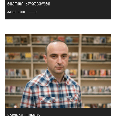
ტიმოთი ბლაუველტი
გაიგე მეტი
მალხაზ თორია