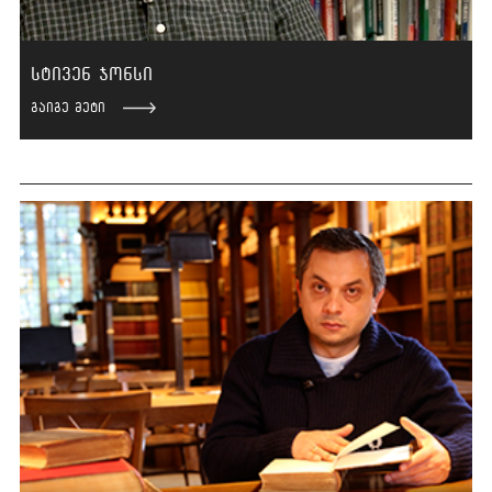
კვლევა
სტივენ ჯონსი
მედია
გაიგე მეტი
კონტაქტი
Covid-19